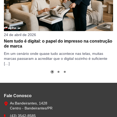
24 de abril de 2026
19
Nem tudo é digital: o papel do impresso na construção
C
de marca
ga
Em um cenário onde quase tudo acontece nas telas, muitas
Qu
marcas passaram a acreditar que o digital sozinho é suficiente
Di
[…]
po
Fale Conosco
Av.Bandeirantes, 1428
Centro - Bandeirantes/PR
(43) 3542-8585