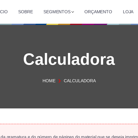
CIO
SOBRE
SEGMENTOS
ORÇAMENTO
LOJA
Calculadora
HOME
CALCULADORA
l, da gramatura e do número de páginas do material que se deseja imprimi