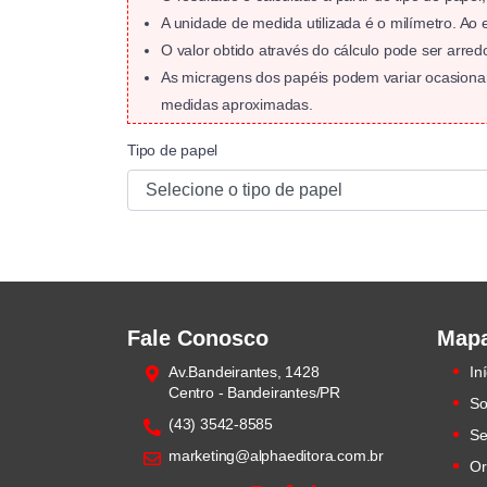
A unidade de medida utilizada é o milímetro. Ao
O valor obtido através do cálculo pode ser ar
As micragens dos papéis podem variar ocasionan
medidas aproximadas.
Tipo de papel
Fale Conosco
Mapa
Av.Bandeirantes, 1428
In
Centro - Bandeirantes/PR
So
(43) 3542-8585
Se
marketing@alphaeditora.com.br
Or