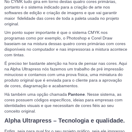
No CYMK tudo gira em torno destas quatro cores primárias,
portanto é o sistema indicado para a criação de arte nos
softwares de edição e criação de imagens e que vai garantir
maior fidelidade das cores de toda a paleta usada no projeto
original.
Um ponto super importante é que o sistema CMYK nos
programas como por exemplo, o Photoshop e Corel Draw
baseiam-se na mistura dessas quatro cores primárias com cores
disponíveis no computador e nas impressoras a mistura acontece
com tintas.
É preciso ter bastante atenção na hora de pensar nas cores. Aqui
na Alpha Ultrapress nós fazemos um trabalho de pré impressão
minucioso e contamos com uma prova física, uma miniatura do
produto original que é enviada para o cliente para a aprovação
de cores, diagramação e acabamentos.
Há também uma opção chamada
Pantone
. Nesse sistema, as
cores possuem códigos específicos, ideias para empresas com
identidades visuais e que necessitam de cores fiéis ao seu
conceito original.
Alpha Ultrapress – Tecnologia e qualidade.
Enfim, seja para qual for o seu projeto gráfico, seja ele impresso