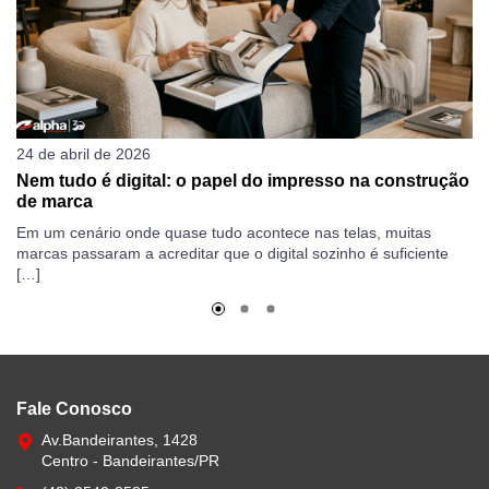
24 de abril de 2026
19
Nem tudo é digital: o papel do impresso na construção
C
de marca
ga
Em um cenário onde quase tudo acontece nas telas, muitas
Qu
marcas passaram a acreditar que o digital sozinho é suficiente
Di
[…]
po
Fale Conosco
Av.Bandeirantes, 1428
Centro - Bandeirantes/PR