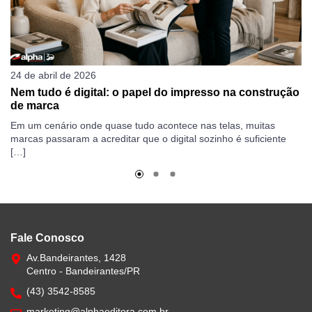
24 de abril de 2026
19
Nem tudo é digital: o papel do impresso na construção
C
de marca
ga
Em um cenário onde quase tudo acontece nas telas, muitas
Qu
marcas passaram a acreditar que o digital sozinho é suficiente
Di
[…]
po
Fale Conosco
Av.Bandeirantes, 1428
Centro - Bandeirantes/PR
(43) 3542-8585
marketing@alphaeditora.com.br