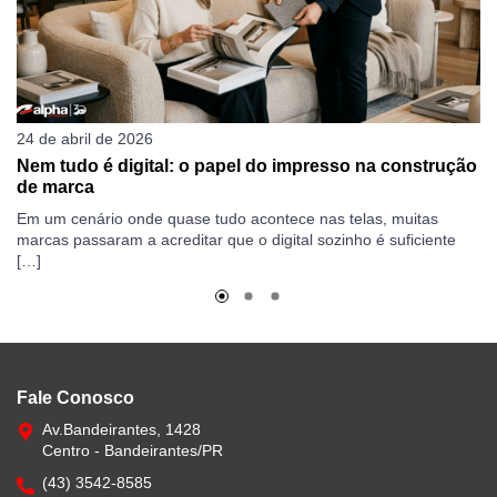
24 de abril de 2026
19
Nem tudo é digital: o papel do impresso na construção
C
de marca
ga
Em um cenário onde quase tudo acontece nas telas, muitas
Qu
marcas passaram a acreditar que o digital sozinho é suficiente
Di
[…]
po
Fale Conosco
Av.Bandeirantes, 1428
Centro - Bandeirantes/PR
(43) 3542-8585