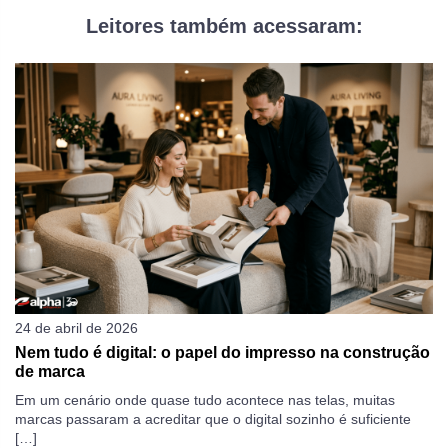
Leitores também acessaram:
24 de abril de 2026
19
Nem tudo é digital: o papel do impresso na construção
C
de marca
ga
Em um cenário onde quase tudo acontece nas telas, muitas
Qu
marcas passaram a acreditar que o digital sozinho é suficiente
Di
[…]
po