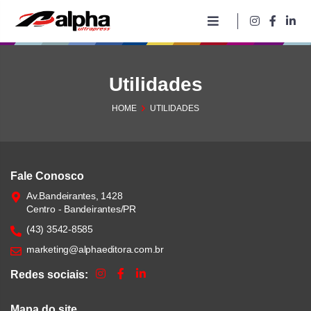
Pular
para
o
conteúdo
Utilidades
HOME
UTILIDADES
Fale Conosco
Av.Bandeirantes, 1428
Centro - Bandeirantes/PR
(43) 3542-8585
marketing@alphaeditora.com.br
Redes sociais:
Mapa do site